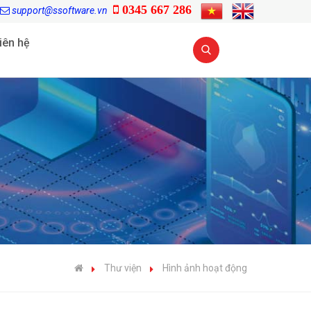
0345 667 286
support@ssoftware.vn
iên hệ
Thư viện
Hình ảnh hoạt động