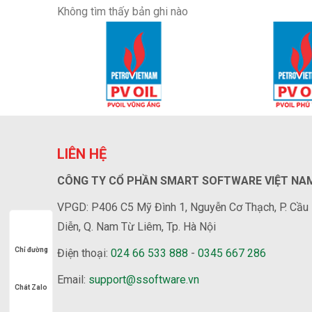
Không tìm thấy bản ghi nào
LIÊN HỆ
CÔNG TY CỔ PHẦN SMART SOFTWARE VIỆT NA
VPGD: P406 C5 Mỹ Đình 1, Nguyễn Cơ Thạch, P. Cầu
Diễn, Q. Nam Từ Liêm, Tp. Hà Nội
Chỉ đường
Điện thoại:
024 66 533 888
-
0345 667 286
Email:
support@ssoftware.vn
Chát Zalo